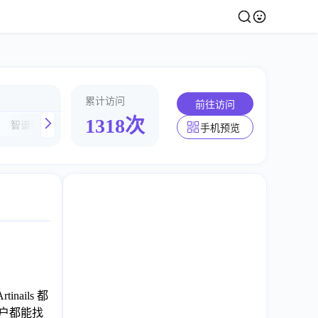
累计访问
前往访问
1318次
TIKTOK-EMOJI
Floor Plan AI
drFonts©
智谱清言
手机预览
ails 都
用户都能找