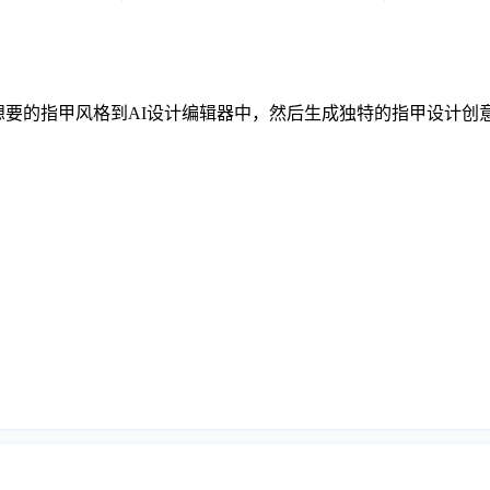
输入您想要的指甲风格到AI设计编辑器中，然后生成独特的指甲设计创
取消
确定
取消
回复