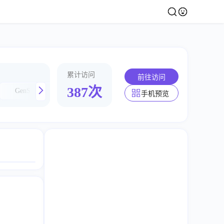
累计访问
前往访问
387次
GenSFX
LecSync
Weights
notis.ai
手机预览