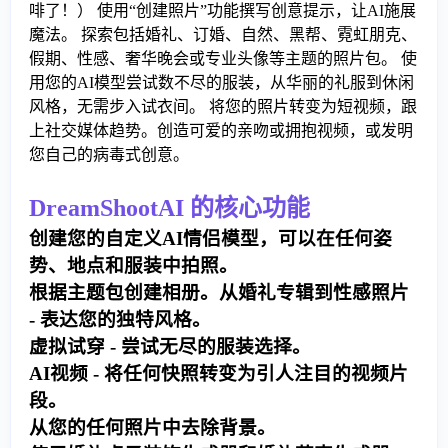
啡了！） 使用“创建照片”功能撰写创意提示，让AI施展
魔法。 探索包括婚礼、订婚、自然、黑帮、霓虹朋克、
假期、性感、奢华晚会或专业头像等主题的照片包。 使
用您的AI模型尝试数不尽的服装，从华丽的礼服到休闲
风格，无需步入试衣间。 将您的照片转变为短视频，跟
上社交媒体趋势。创造可爱的亲吻或拥抱视频，或发明
取消
确定
您自己的病毒式创意。
取消
回复
DreamShootAI 的核心功能
创建您的自定义AI情侣模型，可以在任何姿
势、地点和服装中拍照。
根据主题包创建相册。从婚礼专辑到性感照片
- 表达您的独特风格。
虚拟试穿 - 尝试无尽的服装选择。
AI视频 - 将任何快照转变为引人注目的视频片
段。
从您的任何照片中去除背景。