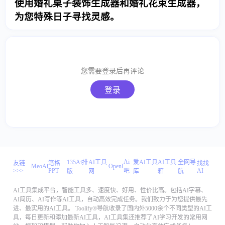
使用婚礼桌子装饰生成器和婚礼花束生成器，
为您特殊日子寻找灵感。
您需要登录后再评论
登录
Ai
135Ai排
AI工具
爱AI工具
AI工具
全网导
友链
笔格
找找
MeoAi
OpenI
>>>
PPT
吧
AI
版
网
库
箱
航
AI工具集成平台，智能工具多、速度快、好用、性价比高。包括AI字幕、
AI简历、AI写作等AI工具，自动高效完成任务。我们致力于为您提供最先
进、最实用的AI工具。 Toolify®导航收录了国内外5000余个不同类型的AI工
具，每日更新和添加最新AI工具，AI工具集还推荐了AI学习开发的常用网