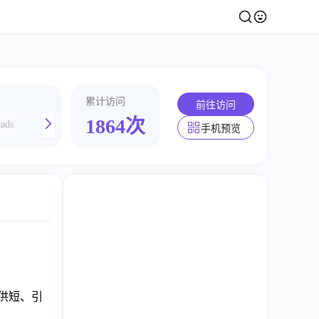
累计访问
前往访问
1864次
ads
Pic Copilot
StoreLauncher
Dappier
手机预览
提供短、引